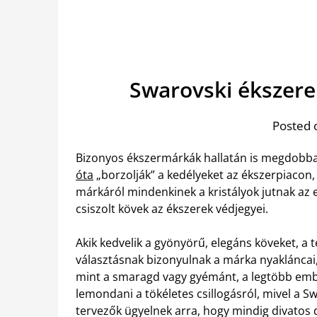
Swarovski ékszere
Posted 
Bizonyos ékszermárkák hallatán is megdobba
óta
„borzolják” a kedélyeket az ékszerpiacon, 
márkáról mindenkinek a kristályok jutnak az 
csiszolt kövek az ékszerek védjegyei.
Akik kedvelik a gyönyörű, elegáns köveket, a
választásnak bizonyulnak a márka nyakláncai, g
mint a smaragd vagy gyémánt, a legtöbb emb
lemondani a tökéletes csillogásról, mivel a S
tervezők ügyelnek arra, hogy mindig divatos 