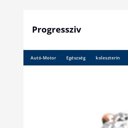
Skip
to
content
Progressziv
Autó-Motor
Egészség
koleszterin