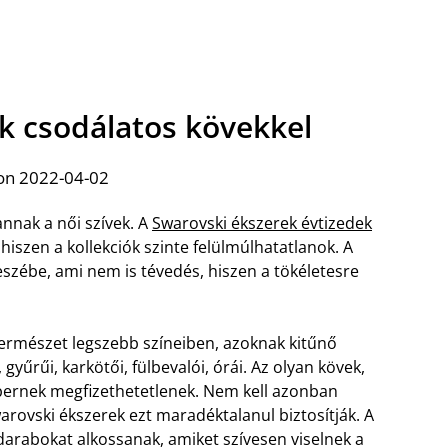
k csodálatos kövekkel
on 2022-04-02
nnak a női szívek. A
Swarovski ékszerek évtizedek
hiszen a kollekciók szinte felülmúlhatatlanok. A
eszébe, ami nem is tévedés, hiszen a tökéletesre
 természet legszebb színeiben, azoknak kitűnő
yűrűi, karkötői, fülbevalói, órái.
Az olyan kövek,
ernek megfizethetetlenek. Nem kell azonban
warovski ékszerek ezt maradéktalanul biztosítják. A
darabokat alkossanak, amiket szívesen viselnek a