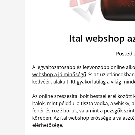
Ital webshop a
Posted 
A legváltozatosabb és legvonzóbb online alkoh
webshop a jó minőségű
és az üzletláncokban
kedvéért alakult. Itt gyakorlatilag a világ mi
Az online szeszesital bolt bestsellerei közöt
italok, mint például a tiszta vodka, a whisky, 
fehér és rozé borok, valamint a pezsgők szin
körében. Az ital webshop erőssége a választ
elérhetősége.