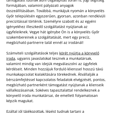
támogatást tudnak adni cégalapítás során is, jogi segítség
formájában, valamint pályázati anyagok
összeállításában. Továbbá, munkájuk nyomán a könyvelés
Győr településén egyszerűen, gyorsan, azonban rendkívüli
precizitással történik. Személyre szabott és az egyéni
igényekhez illeszkedő szolgáltatást nyújtanak az
ügyfeleiknek. Vegye hát igénybe Ön is a könyvelés Győr
szakembereinek a szolgáltatását, mert egy precíz,
megbízható partnerre talál ennél az irodánál!
Számviteli szolgáltatások teljes
körét nyújtja a könyvelő
iroda
, ugyanis javaslatokat tesznek a munkatársak,
valamint mindig van idejük megválaszolni az ügyfelek
kérdéseit. Minden hozzájuk forduló klienssel hosszú távú
munkakapcsolat kialakítására törekednek. Átvállalják a
bérszámfejtéssel kapcsolatos feladatok elvégzését, pontos,
megbízható partnerként támogatást nyújtanak a klienseik
vállalkozásainak. Sokéves tapasztalattal rendelkeznek a
könyvelő iroda munkatársai, de emellett folyamatosan
képzik magukat.
Ezáltal jól tájékozottak, lépést tudnak tartani a