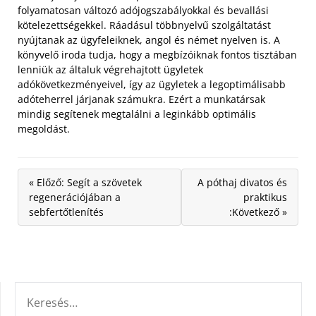
folyamatosan változó adójogszabályokkal és bevallási
kötelezettségekkel. Ráadásul többnyelvű szolgáltatást
nyújtanak az ügyfeleiknek, angol és német nyelven is. A
könyvelő iroda tudja, hogy a megbízóiknak fontos tisztában
lenniük az általuk végrehajtott ügyletek
adókövetkezményeivel, így az ügyletek a legoptimálisabb
adóteherrel járjanak számukra. Ezért a munkatársak
mindig segítenek megtalálni a leginkább optimális
megoldást.
« Előző: Segít a szövetek
A póthaj divatos és
regenerációjában a
praktikus
sebfertőtlenítés
:Következő »
KERESÉS: