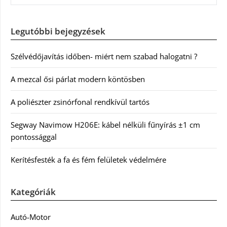
Legutóbbi bejegyzések
Szélvédőjavítás időben- miért nem szabad halogatni ?
A mezcal ősi párlat modern köntösben
A poliészter zsinórfonal rendkívül tartós
Segway Navimow H206E: kábel nélküli fűnyírás ±1 cm
pontossággal
Kerítésfesték a fa és fém felületek védelmére
Kategóriák
Autó-Motor