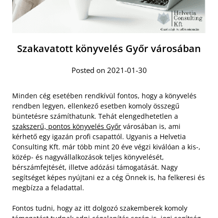
Szakavatott könyvelés Győr városában
Posted on 2021-01-30
Minden cég esetében rendkívül fontos, hogy a könyvelés
rendben legyen, ellenkező esetben komoly összegű
büntetésre számíthatunk. Tehát elengedhetetlen a
szakszerű, pontos könyvelés Győr
városában is, ami
kérhető egy igazán profi csapattól. Ugyanis a Helvetia
Consulting Kft. már több mint 20 éve végzi kiválóan a kis-,
közép- és nagyvállalkozások teljes könyvelését,
bérszámfejtését, illetve adózási támogatását. Nagy
segítséget képes nyújtani ez a cég Önnek is, ha felkeresi és
megbízza a feladattal.
Fontos tudni, hogy az itt dolgozó szakemberek komoly