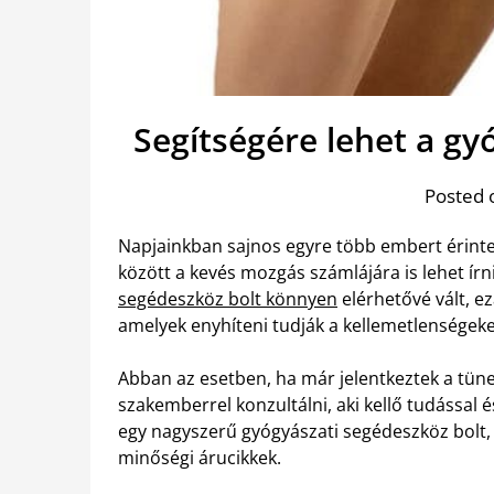
Segítségére lehet a gy
Posted 
Napjainkban sajnos egyre több embert érinte
között a kevés mozgás számlájára is lehet ír
segédeszköz bolt könnyen
elérhetővé vált, e
amelyek enyhíteni tudják a kellemetlenségeke
Abban az esetben, ha már jelentkeztek a tüne
szakemberrel konzultálni, aki kellő tudással é
egy nagyszerű gyógyászati segédeszköz bolt
minőségi árucikkek.