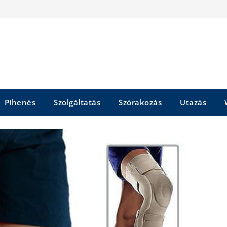
Pihenés
Szolgáltatás
Szórakozás
Utazás