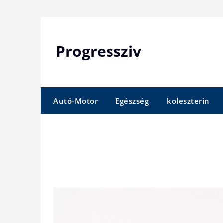
Skip
to
content
Progressziv
Autó-Motor
Egészség
koleszterin