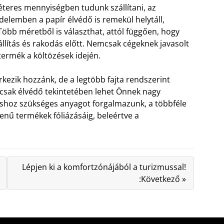
teres mennyiségben tudunk szállítani, az
édelemben a papír élvédő is remekül helytáll,
 Több méretből is választhat, attól függően, hogy
állítás és rakodás előtt. Nemcsak cégeknek javasolt
ermék a költözések idején.
kezik hozzánk, de a legtöbb fajta rendszerint
csak élvédő tekintetében lehet Önnek nagy
áshoz szükséges anyagot forgalmazunk, a többféle
nű termékek fóliázásáig, beleértve a
Lépjen ki a komfortzónájából a turizmussal!
:Következő »