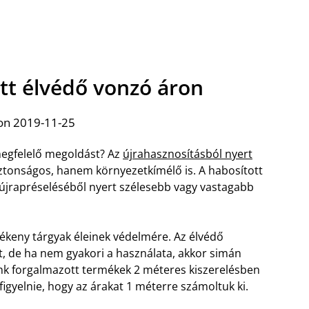
ott élvédő vonzó áron
on 2019-11-25
egfelelő megoldást? Az
újrahasznosításból nyert
ztonságos, hanem környezetkímélő is. A habosított
 újrapréseléséből nyert szélesebb vagy vastagabb
ékeny tárgyak éleinek védelmére. Az élvédő
ót, de ha nem gyakori a használata, akkor simán
lunk forgalmazott termékek 2 méteres kiszerelésben
gyelnie, hogy az árakat 1 méterre számoltuk ki.