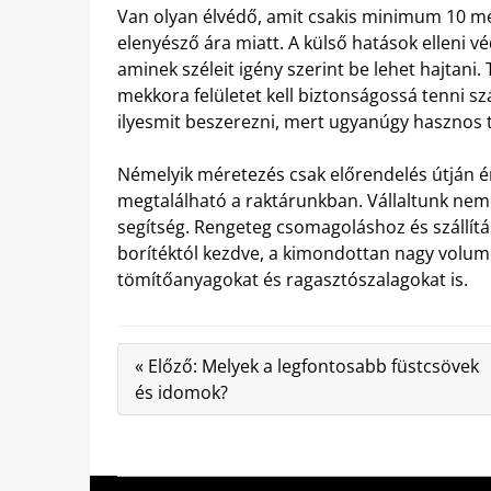
Van olyan élvédő, amit csakis minimum 10 mé
elenyésző ára miatt. A külső hatások elleni v
aminek széleit igény szerint be lehet hajtani.
mekkora felületet kell biztonságossá tenni sz
ilyesmit beszerezni, mert ugyanúgy hasznos t
Némelyik méretezés csak előrendelés útján ér
megtalálható a raktárunkban. Vállaltunk nem
segítség. Rengeteg csomagoláshoz és szállít
borítéktól kezdve, a kimondottan nagy volume
tömítőanyagokat és ragasztószalagokat is.
« Előző: Melyek a legfontosabb füstcsövek
és idomok?