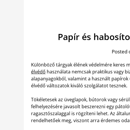
Papír és habosít
Posted 
Különböző tárgyak élének védelmére keres m
élvédő
használata nemcsak praktikus vagy bi
alapanyagokból, valamint a használt papírok
élvédő változatok kiváló szolgálatot tesznek.
Tökéletesek az üveglapok, bútorok vagy sérül
felhelyezésére javasolt beszerezni egy pátol
ragasztószalaggal is rögzíteni lehet. Az álta
rendelhetőek meg, viszont arra érdemes odafi