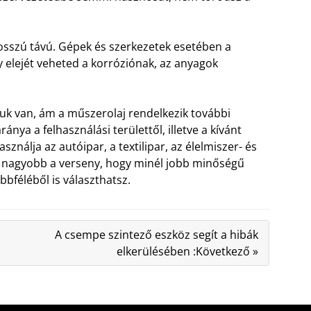
osszú távú. Gépek és szerkezetek esetében a
gy elejét veheted a korróziónak, az anyagok
uk van, ám a műszerolaj rendelkezik további
nya a felhasználási területtől, illetve a kívánt
sználja az autóipar, a textilipar, az élelmiszer- és
yre nagyobb a verseny, hogy minél jobb minőségű
bféléből is választhatsz.
A csempe szintező eszköz segít a hibák
elkerülésében :Következő »