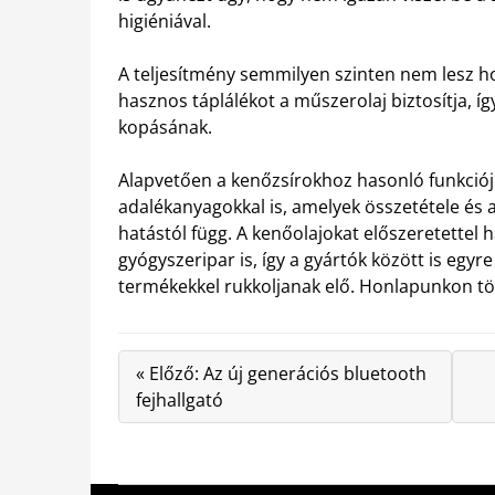
higiéniával.
A teljesítmény semmilyen szinten nem lesz h
hasznos táplálékot a műszerolaj biztosítja, í
kopásának.
Alapvetően a kenőzsírokhoz hasonló funkciój
adalékanyagokkal is, amelyek összetétele és ará
hatástól függ. A kenőolajokat előszeretettel ha
gyógyszeripar is, így a gyártók között is eg
termékekkel rukkoljanak elő. Honlapunkon töb
« Előző: Az új generációs bluetooth
fejhallgató