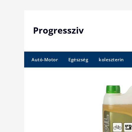
Skip
to
content
Progressziv
Autó-Motor
Egészség
koleszterin