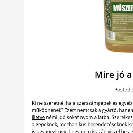
Mire jó 
Posted 
Ki ne szeretné, ha a szerszámgépek és egyéb
működnének? Ezért nemcsak a gyártó, hanem 
illetve
némi idő sokat nyom a latba. Szerelkez
a gépeknek, mechanikus berendezéseknek köte
is ugyanezt úgy, hogy nem igazán viszel be 