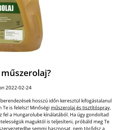
a műszerolaj?
on 2022-02-24
 berendezések hosszú időn keresztül kifogástalanul
Te is felelsz! Minőségi
műszerolaj és tisztítóspray,
z fel a Hungarolube kínálatából. Ha úgy gondoltad
lességük maguktól is teljesíteni, próbáld meg Te
a szervezetedbe semmi hasznosat, nem törődsz a