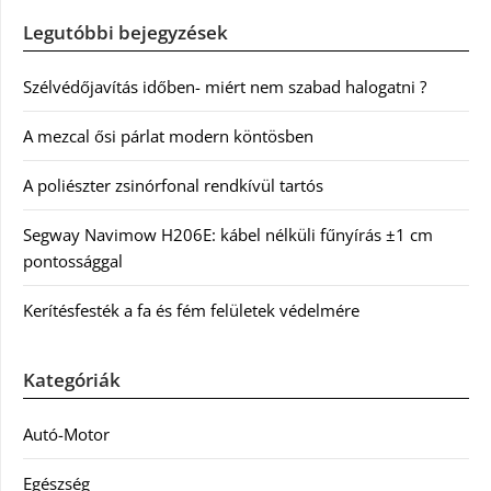
Legutóbbi bejegyzések
Szélvédőjavítás időben- miért nem szabad halogatni ?
A mezcal ősi párlat modern köntösben
A poliészter zsinórfonal rendkívül tartós
Segway Navimow H206E: kábel nélküli fűnyírás ±1 cm
pontossággal
Kerítésfesték a fa és fém felületek védelmére
Kategóriák
Autó-Motor
Egészség