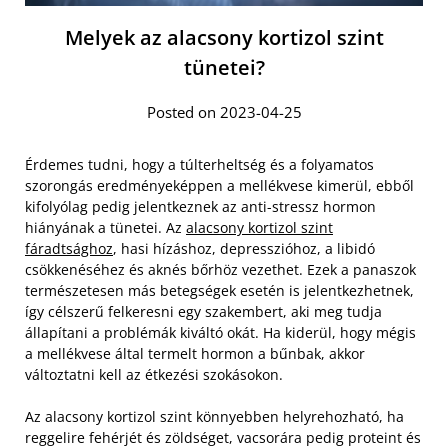
Melyek az alacsony kortizol szint
tünetei?
Posted on 2023-04-25
Érdemes tudni, hogy a túlterheltség és a folyamatos
szorongás eredményeképpen a mellékvese kimerül, ebből
kifolyólag pedig jelentkeznek az anti-stressz hormon
hiányának a tünetei. Az
alacsony kortizol szint
fáradtsághoz
, hasi hízáshoz, depresszióhoz, a libidó
csökkenéséhez és aknés bőrhöz vezethet. Ezek a panaszok
természetesen más betegségek esetén is jelentkezhetnek,
így célszerű felkeresni egy szakembert, aki meg tudja
állapítani a problémák kiváltó okát. Ha kiderül, hogy mégis
a mellékvese által termelt hormon a bűnbak, akkor
változtatni kell az étkezési szokásokon.
Az alacsony kortizol szint könnyebben helyrehozható, ha
reggelire fehérjét és zöldséget, vacsorára pedig proteint és