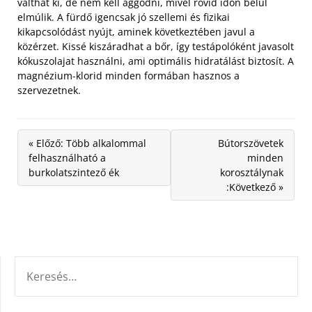
válthat ki, de nem kell aggódni, mivel rövid időn belül
elmúlik. A fürdő igencsak jó szellemi és fizikai
kikapcsolódást nyújt, aminek következtében javul a
közérzet. Kissé kiszáradhat a bőr, így testápolóként javasolt
kókuszolajat használni, ami optimális hidratálást biztosít. A
magnézium-klorid minden formában hasznos a
szervezetnek.
« Előző: Több alkalommal
Bútorszövetek
felhasználható a
minden
burkolatszintező ék
korosztálynak
:Következő »
KERESÉS: