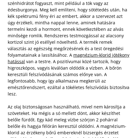
szénhidrátot fogyaszt, mint például a tök vagy az
édesburgonya. Meg kell említeni, hogy sötétedés után, ha
kék spektrumú fény éri az embert, akkor a szervezet azt
úgy érzékeli, mintha nappal lenne, aminek hatására
termelni kezdi a hormont, ennek következtében az alvás
minősége romlik. Rendszeres testmozgással az alacsony
kortizol szint jó eséllyel növelhető.
A termék remek
választás az egészség megőrzésének és a test öregedési
folyamatainak a lassításához. A
magnézium-klorid jótékony
hatással
van a testre. A pozitívumai közé tartozik, hogy
higroszkópos, vagyis kiválóan oldódik a vízben. A bőrön
keresztüli felszívódásának számos előnye van. A
legfontosabb, hogy így alkalmazva megkerüli az
emésztőrendszert, ezáltal a tökéletes felszívódás biztosítva
lesz.
Az olaj biztonságosan használható, mivel nem károsítja a
szöveteket. Ha mégis a só mellett dönt, akkor készíthet
belőle fürdőt. Egy kád meleg vízbe szórjon 2 pohárral
belőle és hagyja félórán keresztül oldódni. A magnézium-
klorid az érzékeny bőrű embereknél bizsergés érzetet