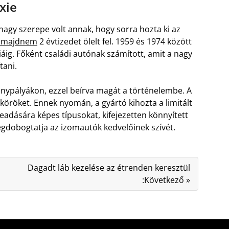
xie
nagy szerepe volt annak, hogy sorra hozta ki az
a majdnem
2 évtizedet ölelt fel. 1959 és 1974 között
liáig. Főként családi autónak számított, amit a nagy
tani.
senypályákon, ezzel beírva magát a történelembe. A
öröket. Ennek nyomán, a gyártó kihozta a limitált
 leadására képes típusokat, kifejezetten könnyített
egdobogtatja az izomautók kedvelőinek szívét.
Dagadt láb kezelése az étrenden keresztül
:Következő »