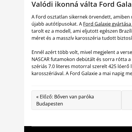
Valódi ikonná válta Ford Gala
A Ford osztatlan sikernek örvendett, amiben 
újabb autótípusokat. A
Ford Galaxie gyártás
tarolt ez a modell, ami eljutott egészen Brazí
méret és a masszív karosszéria tudott biztosí
Ennél azért több volt, mivel megjelent a ver
NASCAR futamokon debütált és sorra rótta a k
szériás 7.0 literes motorral szerelt 425 lóerő
karosszériával. A Ford Galaxie a mai napig m
« Előző: Bőven van paróka
Budapesten