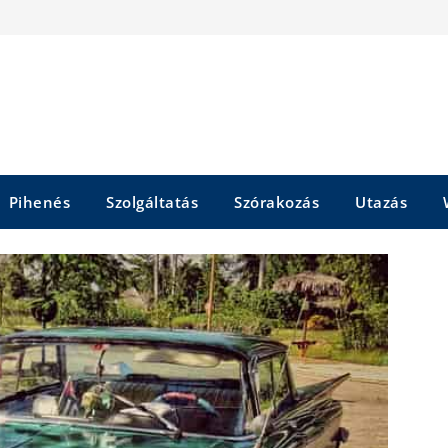
Pihenés
Szolgáltatás
Szórakozás
Utazás