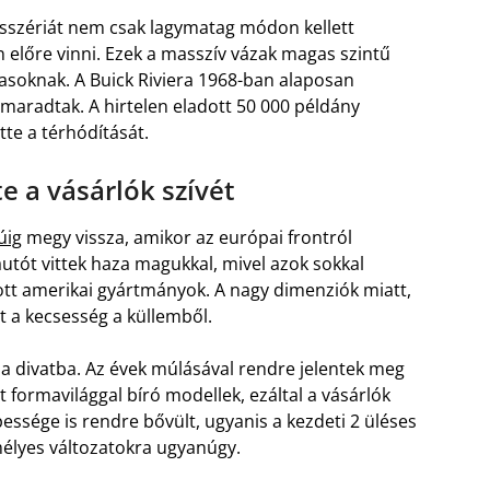
rosszériát nem csak lagymatag módon kellett
előre vinni. Ezek a masszív vázak magas szintű
asoknak. A Buick Riviera 1968-ban alaposan
maradtak. A hirtelen eladott 50 000 példány
te a térhódítását.
 a vásárlók szívét
úig
megy vissza, amikor az európai frontról
tót vittek haza magukkal, mivel azok sokkal
tt amerikai gyártmányok. A nagy dimenziók miatt,
t a kecsesség a küllemből.
a divatba. Az évek múlásával rendre jelentek meg
t formavilággal bíró modellek, ezáltal a vásárlók
pessége is rendre bővült, ugyanis a kezdeti 2 üléses
emélyes változatokra ugyanúgy.