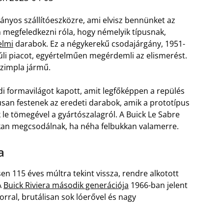
ányos szállítóeszközre, ami elvisz bennünket az
 megfeledkezni róla, hogy némelyik típusnak,
elmi
darabok. Ez a négykerekű csodajárgány, 1951-
túli piacot, egyértelműen megérdemli az elismerést.
szimpla jármű.
di formavilágot kapott, amit legfőképpen a repülés
san festenek az eredeti darabok, amik a prototípus
k le tömegével a gyártószalagról. A Buick Le Sabre
kan megcsodálnak, ha néha felbukkan valamerre.
a
 115 éves múltra tekint vissza, rendre alkotott
A
Buick Riviera második generációja
1966-ban jelent
orral, brutálisan sok lóerővel és nagy