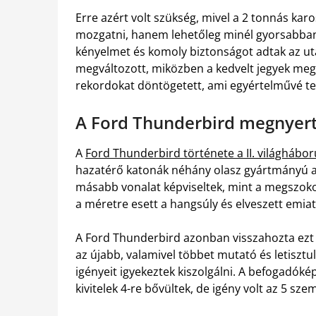
Erre azért volt szükség, mivel a 2 tonnás ka
mozgatni, hanem lehetőleg minél gyorsabban 
kényelmet és komoly biztonságot adtak az ut
megváltozott, miközben a kedvelt jegyek meg
rekordokat döntögetett, ami egyértelművé tet
A Ford Thunderbird megnyerte
A
Ford Thunderbird története a II. világhábor
hazatérő katonák néhány olasz gyártmányú au
másabb vonalat képviseltek, mint a megszoko
a méretre esett a hangsúly és elveszett emiat
A Ford Thunderbird azonban visszahozta ezt 
az újabb, valamivel többet mutató és letisztul
igényeit igyekeztek kiszolgálni. A befogadóké
kivitelek 4-re bővültek, de igény volt az 5 sz