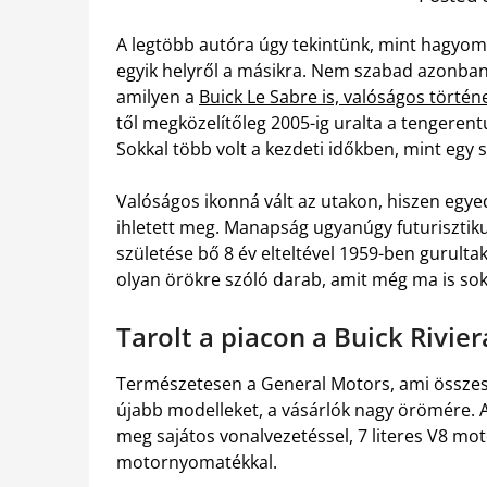
A legtöbb autóra úgy tekintünk, mint hagyom
egyik helyről a másikra. Nem szabad azonban
amilyen a
Buick Le Sabre is, valóságos történ
től megközelítőleg 2005-ig uralta a tengeren
Sokkal több volt a kezdeti időkben, mint egy 
Valóságos ikonná vált az utakon, hiszen egye
ihletett meg. Manapság ugyanúgy futurisztiku
születése bő 8 év elteltével 1959-ben gurulta
olyan örökre szóló darab, amit még ma is so
Tarolt a piacon a Buick Rivier
Természetesen a General Motors, ami összesen
újabb modelleket, a vásárlók nagy örömére. 
meg sajátos vonalvezetéssel, 7 literes V8 mot
motornyomatékkal.