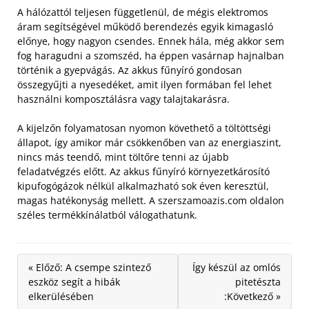
A hálózattól teljesen függetlenül, de mégis elektromos
áram segítségével működő berendezés egyik kimagasló
előnye, hogy nagyon csendes. Ennek hála, még akkor sem
fog haragudni a szomszéd, ha éppen vasárnap hajnalban
történik a gyepvágás. Az akkus fűnyíró gondosan
összegyűjti a nyesedéket, amit ilyen formában fel lehet
használni komposztálásra vagy talajtakarásra.
A kijelzőn folyamatosan nyomon követhető a töltöttségi
állapot, így amikor már csökkenőben van az energiaszint,
nincs más teendő, mint töltőre tenni az újabb
feladatvégzés előtt. Az akkus fűnyíró környezetkárosító
kipufogógázok nélkül alkalmazható sok éven keresztül,
magas hatékonyság mellett. A szerszamoazis.com oldalon
széles termékkínálatból válogathatunk.
« Előző: A csempe szintező
Így készül az omlós
eszköz segít a hibák
pitetészta
elkerülésében
:Következő »