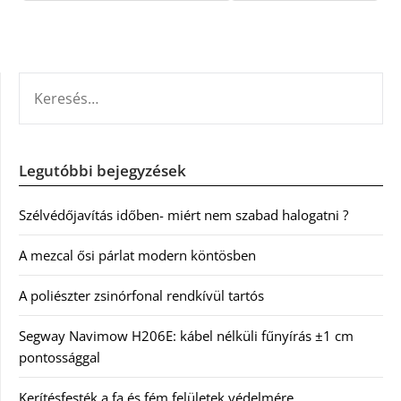
KERESÉS:
Legutóbbi bejegyzések
Szélvédőjavítás időben- miért nem szabad halogatni ?
A mezcal ősi párlat modern köntösben
A poliészter zsinórfonal rendkívül tartós
Segway Navimow H206E: kábel nélküli fűnyírás ±1 cm
pontossággal
Kerítésfesték a fa és fém felületek védelmére