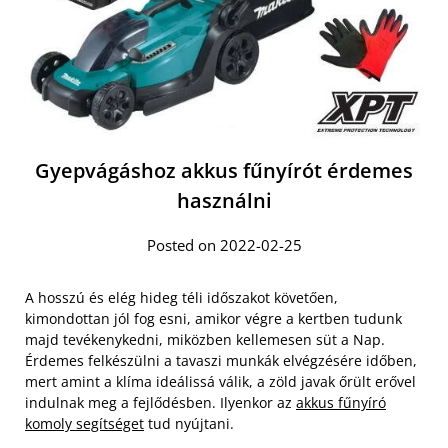
Gyepvágáshoz akkus fűnyírót érdemes
használni
Posted on 2022-02-25
A hosszú és elég hideg téli időszakot követően,
kimondottan jól fog esni, amikor végre a kertben tudunk
majd tevékenykedni, miközben kellemesen süt a Nap.
Érdemes felkészülni a tavaszi munkák elvégzésére időben,
mert amint a klíma ideálissá válik, a zöld javak őrült erővel
indulnak meg a fejlődésben. Ilyenkor az
akkus fűnyíró
komoly segítséget
tud nyújtani.