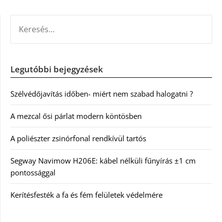
KERESÉS:
Legutóbbi bejegyzések
Szélvédőjavítás időben- miért nem szabad halogatni ?
A mezcal ősi párlat modern köntösben
A poliészter zsinórfonal rendkívül tartós
Segway Navimow H206E: kábel nélküli fűnyírás ±1 cm
pontossággal
Kerítésfesték a fa és fém felületek védelmére