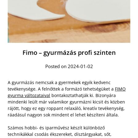
Fimo – gyurmázás profi szinten
Posted on 2024-01-02
A gyurmázás nemcsak a gyermekek egyik kedvenc
tevékenysége. A felnőttek a formázó tehetségüket a
FIMO
gyurma változataival
bontakoztathatják ki. Bizonyára
mindenki leült már valamikor gyurmázni kicsit és közben
rájött, hogy ez egy roppant relaxáló, kreatív tevékenység,
ráadásul nagyon sok mindent el lehet készíteni általa.
Számos hobbi- és iparművész készít különböző
technikákkal csodás ékszereket, dísztárgyakat, sőt,