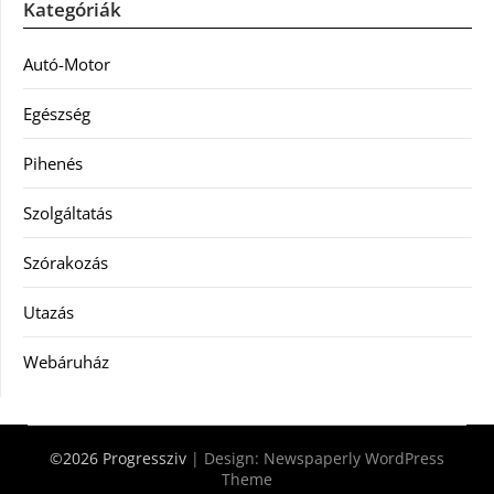
Kategóriák
Autó-Motor
Egészség
Pihenés
Szolgáltatás
Szórakozás
Utazás
Webáruház
©2026 Progressziv
| Design:
Newspaperly WordPress
Theme