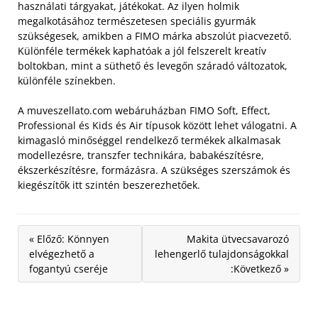
használati tárgyakat, játékokat.
Az ilyen holmik
megalkotásához természetesen speciális gyurmák
szükségesek, amikben a FIMO márka abszolút piacvezető.
Különféle termékek kaphatóak a jól felszerelt kreatív
boltokban, mint a süthető és levegőn száradó változatok,
különféle színekben.
A muveszellato.com webáruházban FIMO Soft, Effect,
Professional és Kids és Air típusok között lehet válogatni. A
kimagasló minőséggel rendelkező termékek alkalmasak
modellezésre, transzfer technikára, babakészítésre,
ékszerkészítésre, formázásra. A szükséges szerszámok és
kiegészítők itt szintén beszerezhetőek.
« Előző: Könnyen
Makita ütvecsavarozó
elvégezhető a
lehengerlő tulajdonságokkal
fogantyú cseréje
:Következő »