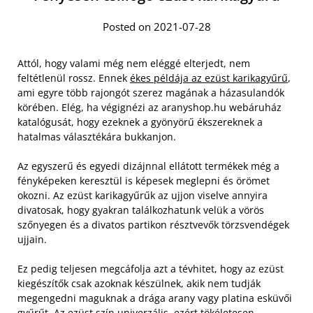
Posted on 2021-07-28
Attól, hogy valami még nem eléggé elterjedt, nem
feltétlenül rossz. Ennek
ékes példája az ezüst karikagyűrű
,
ami egyre több rajongót szerez magának a házasulandók
körében. Elég, ha végignézi az aranyshop.hu webáruház
katalógusát, hogy ezeknek a gyönyörű ékszereknek a
hatalmas választékára bukkanjon.
Az egyszerű és egyedi dizájnnal ellátott termékek még a
fényképeken keresztül is képesek meglepni és örömet
okozni. Az ezüst karikagyűrűk az ujjon viselve annyira
divatosak, hogy gyakran találkozhatunk velük a vörös
szőnyegen és a divatos partikon résztvevők törzsvendégek
ujjain.
Ez pedig teljesen megcáfolja azt a tévhitet, hogy az ezüst
kiegészítők csak azoknak készülnek, akik nem tudják
megengedni maguknak a drága arany vagy platina esküvői
gyűrűt. Az ezüst szín univerzális, ezért tökéletesen