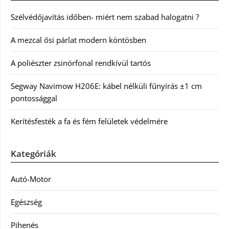
Szélvédőjavítás időben- miért nem szabad halogatni ?
A mezcal ősi párlat modern köntösben
A poliészter zsinórfonal rendkívül tartós
Segway Navimow H206E: kábel nélküli fűnyírás ±1 cm
pontossággal
Kerítésfesték a fa és fém felületek védelmére
Kategóriák
Autó-Motor
Egészség
Pihenés