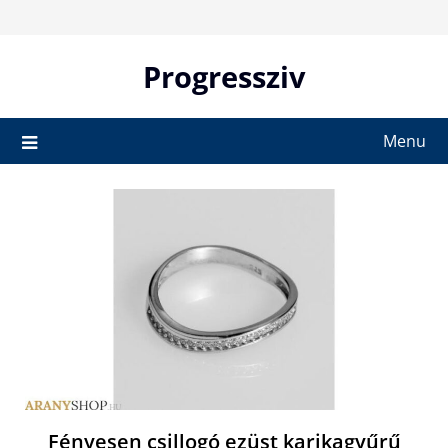
Skip
to
content
Progressziv
Menu
Fényesen csillogó ezüst karikagyűrű