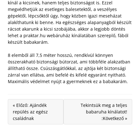
kínál a kicsinek, hanem teljes biztonságot is. Ezzel
megvédhetjük az esetleges balesetektől, a veszélyes
gépektől, lépcsőktől úgy, hogy közben igazi meseházat
alakíthatunk ki benne. Ha egészséges alapanyagból készült
rácsot akarunk a kicsi szobájába, akkor a legjobb döntés
lehet a praktar.hu webáruház kínálatában szereplő, fából
készült babakarám.
8 elemből áll 7,5 méter hosszú, rendkívül könnyen
összerakható biztonsági bútorzat, ami többféle alakzatban
állítható össze. Csúszásgátlókkal, az ajtója két biztonsági
zárral van ellátva, ami befelé és kifelé egyaránt nyitható.
Maximális védelmet nyújt a gyermeknek ez a babakarám.
« Előző: Ajándék
Tekintsük meg a teljes
repülés az egész
babaruha kínálatot!
családnak
:Következő »