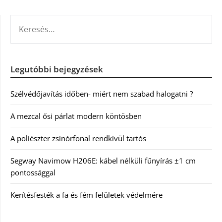
KERESÉS:
Legutóbbi bejegyzések
Szélvédőjavítás időben- miért nem szabad halogatni ?
A mezcal ősi párlat modern köntösben
A poliészter zsinórfonal rendkívül tartós
Segway Navimow H206E: kábel nélküli fűnyírás ±1 cm
pontossággal
Kerítésfesték a fa és fém felületek védelmére