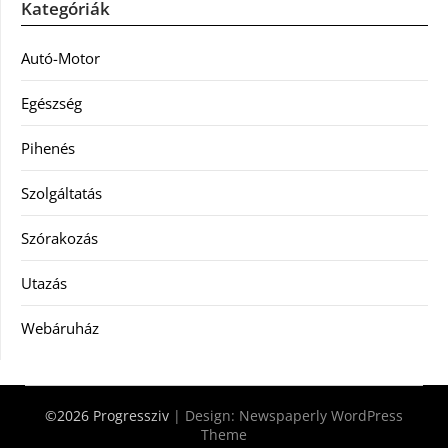
Kategóriák
Autó-Motor
Egészség
Pihenés
Szolgáltatás
Szórakozás
Utazás
Webáruház
©2026 Progressziv
| Design:
Newspaperly WordPress
Theme