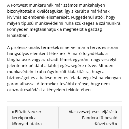
A Portwest munkaruhák már számos munkahelyen
bizonyították a kiválóságukat, így sikerült a márkának
kivívnia az emberek elismerését. Függetlenül attól, hogy
milyen típusú munkavédelmi ruha szükséges a számunkra,
könnyedén megtalálhatjuk a megfelelőt a gazdag
kínálatban.
A professzionális termékek ismérvei már a tervezés során
hangsúlyos elemként léteznek. A maró folyadékok, a
lánghatások vagy az olvadt fémek egyaránt nagy veszélyt
jelentenek például a lábfej egészségére nézve. Minden
munkavédelmi ruha úgy került kialakításra, hogy a
biztonságot és a balesetmentes feladatvégzést hatékonyan
garantálhassa. A termékek további erénye, hogy nem
okoznak csalódást a kényelem tekintetében.
« Előző: Neuzer
Viaszveszejtéses eljárású
kerékpárok a
Pandora fülbevaló
könnyed utakra
:Következő »