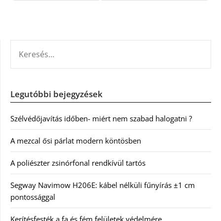
KERESÉS:
Legutóbbi bejegyzések
Szélvédőjavítás időben- miért nem szabad halogatni ?
A mezcal ősi párlat modern köntösben
A poliészter zsinórfonal rendkívül tartós
Segway Navimow H206E: kábel nélküli fűnyírás ±1 cm
pontossággal
Kerítésfesték a fa és fém felületek védelmére