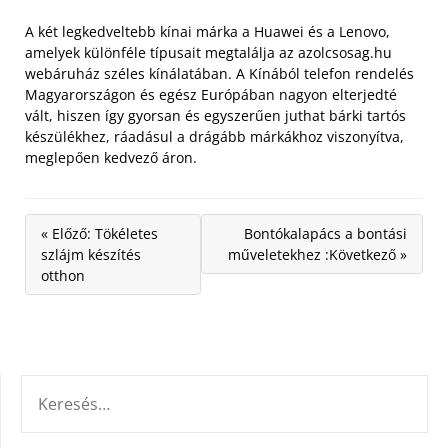
A két legkedveltebb kínai márka a Huawei és a Lenovo,
amelyek különféle típusait megtalálja az azolcsosag.hu
webáruház széles kínálatában. A Kínából telefon rendelés
Magyarországon és egész Európában nagyon elterjedté
vált, hiszen így gyorsan és egyszerűen juthat bárki tartós
készülékhez, ráadásul a drágább márkákhoz viszonyítva,
meglepően kedvező áron.
« Előző: Tökéletes
Bontókalapács a bontási
szlájm készítés
műveletekhez :Következő »
otthon
KERESÉS: