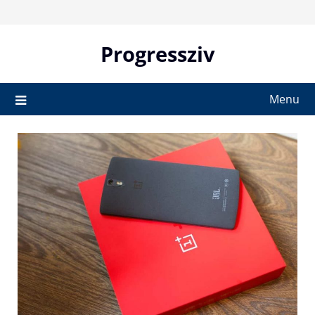
Skip
to
content
Progressziv
Menu