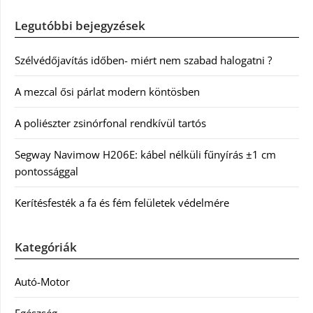
Legutóbbi bejegyzések
Szélvédőjavítás időben- miért nem szabad halogatni ?
A mezcal ősi párlat modern köntösben
A poliészter zsinórfonal rendkívül tartós
Segway Navimow H206E: kábel nélküli fűnyírás ±1 cm
pontossággal
Kerítésfesték a fa és fém felületek védelmére
Kategóriák
Autó-Motor
Egészség