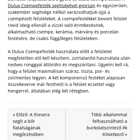
Dulux Csempefesték segítségével gyorsan
és egyszerűen,
szakember segítsége nélkül varázsolhatjuk újjá a
csempézett felületeket. A csempefestékkel bevont felület
rövid ideig ellenáll a vízzel való érintkezésnek,
alkalmazható csempe, kerámia, márvány és porcelán
festésére, de csakis függőleges felületeken.
A Dulux Csempefesték használata előtt a felületet
megfelelően elő kell készíteni, zsírtalanító használata után
nedves ronggyal áttörölni és megszárítani. Ügyelni kell rá,
hogy a felület maximálisan száraz, tiszta, por- és
zsírmentes legyen. A két komponensű festéket alaposan
összekeverve már festhető is a felület ecsettel vagy
hengerrel, általában elég két rétegben.
« Előző: A thesera
Több alkalommal
segít a bőr
felhasználható a
fiatalságának
burkolatszintező ék
megőrzésében
:Következő »