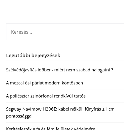
KERESÉS:
Legutóbbi bejegyzések
Szélvédőjavítás időben- miért nem szabad halogatni ?
A mezcal ősi párlat modern köntösben
A poliészter zsinórfonal rendkívül tartós
Segway Navimow H206E: kábel nélküli fűnyírás ±1 cm
pontossággal
Kerítésfesték a fa és fém felületek védelmére