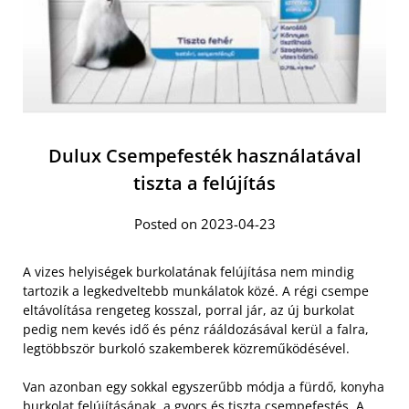
Dulux Csempefesték használatával
tiszta a felújítás
Posted on 2023-04-23
A vizes helyiségek burkolatának felújítása nem mindig
tartozik a legkedveltebb munkálatok közé. A régi csempe
eltávolítása rengeteg kosszal, porral jár, az új burkolat
pedig nem kevés idő és pénz rááldozásával kerül a falra,
legtöbbször burkoló szakemberek közreműködésével.
Van azonban egy sokkal egyszerűbb módja a fürdő, konyha
burkolat felújításának, a gyors és tiszta csempefestés. A