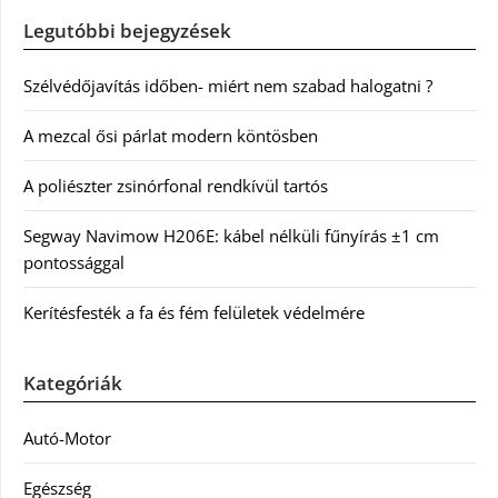
Legutóbbi bejegyzések
Szélvédőjavítás időben- miért nem szabad halogatni ?
A mezcal ősi párlat modern köntösben
A poliészter zsinórfonal rendkívül tartós
Segway Navimow H206E: kábel nélküli fűnyírás ±1 cm
pontossággal
Kerítésfesték a fa és fém felületek védelmére
Kategóriák
Autó-Motor
Egészség