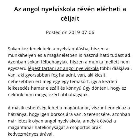
Az angol nyelviskola révén elérheti a
céljait
Posted on 2019-07-06
Sokan kezdenek bele a nyelvtanulásba, hiszen a
munkahelyen és a magánéletben is használható tudást ad.
Azonban sokan félbehagyják, hiszen a munka mellett nem
egyszerű
lépést tartani az angol nyelviskola
többi diákjával.
Van, aki gyorsabban fog haladni, van, aki kicsit
nehezebben ért meg egy-egy témakört, így a kezdeti
lelkesedés hamar elszáll és könnyű úgy dönteni, hogy ez
nekünk nem megy, ezért abbahagyjuk.
A másik eshetőség lehet a magántanár, viszont ennek az a
hátránya, hogy igen borsos ára van. Szerencsére, azonban
már létezik olyan angol nyelviskola, amelyik ötvözi a
magántanár hatékonyságát a csoportos órák
kedvezményes árával.