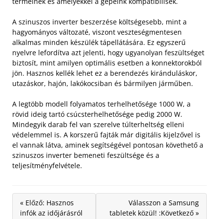
termelnek és amelyekkel a gépeink kompatibilisek.
A szinuszos inverter beszerzése költségesebb, mint a
hagyományos változaté, viszont veszteségmentesen
alkalmas minden készülék tápellátására. Ez egyszerű
nyelvre lefordítva azt jelenti, hogy ugyanolyan feszültséget
biztosít, mint amilyen optimális esetben a konnektorokból
jön. Hasznos kellék lehet ez a berendezés kiránduláskor,
utazáskor, hajón, lakókocsiban és bármilyen járműben.
A legtöbb modell folyamatos terhelhetősége 1000 W, a
rövid ideig tartó csúcsterhelhetősége pedig 2000 W.
Mindegyik darab fel van szerelve túlterheltség elleni
védelemmel is. A korszerű fajták már digitális kijelzővel is
el vannak látva, aminek segítségével pontosan követhető a
szinuszos inverter bemeneti feszültsége és a
teljesítményfelvétele.
« Előző: Hasznos
Válasszon a Samsung
infók az időjárásról
tabletek közül! :Következő »