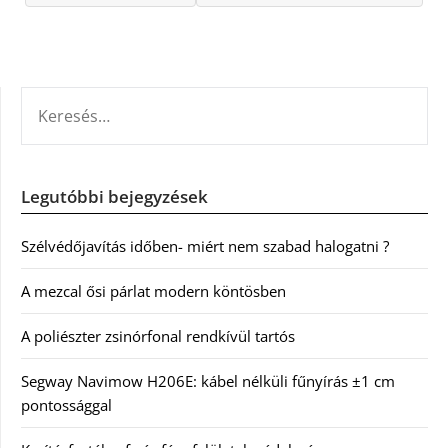
KERESÉS:
Legutóbbi bejegyzések
Szélvédőjavítás időben- miért nem szabad halogatni ?
A mezcal ősi párlat modern köntösben
A poliészter zsinórfonal rendkívül tartós
Segway Navimow H206E: kábel nélküli fűnyírás ±1 cm
pontossággal