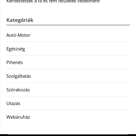
Kerítésfesték a fa és fém felületek védelmére
Kategóriák
Autó-Motor
Egészség
Pihenés
Szolgáltatás
Szórakozás
Utazás
Webáruház