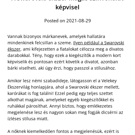
képvisel
Posted on 2021-08-29
Vannak bizonyos márkanevek, amelyek hallatára
mindenkinek felcsillan a szeme.
Ilyen például a Swarovski
ékszer
, ami kifejezetten a fiatalokat célozza meg a divatos
darabokkal. Tény, hogy ezek a kiegészítők a modern kort
képviselik és pontosan ezért követik a divatot, azonban
bárki viselheti, aki úgy érzi, hogy passzol a stílusához.
Amikor lesz némi szabadideje, látogasson el a Velekey
Ékszervilág honlapjára, ahol a Swarovski ékszer mellett,
karórákat is fog találni! Ezzel pedig egy teljes szettet
alkothat magának, amelyeket egyéb kiegészítőkkel és
ruhákkal párosíthat. Annyi biztos, hogy emlékezetes
megjelenése lesz és nagyon sokan meg fogják dicsérni az
ízléses stílusa miatt.
A nőknek kiemelkedően fontos a megjelenésük, ezért is