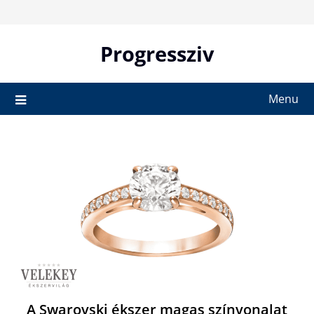
Skip
to
content
Progressziv
Menu
A Swarovski ékszer magas színvonalat