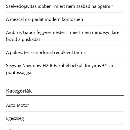
Szélvédőjavítás időben- miért nem szabad halogatni ?
A mezcal ősi párlat modern köntösben
Ambrus Gábor fegyvermester – miért nem mindegy, kire
bízod a puskádat
A poliészter zsinórfonal rendkívül tartós
Segway Navimow H206E: kábel nélküli fűnyírás ±1 cm
pontossággal
Kategóriák
Autó-Motor
Egészség